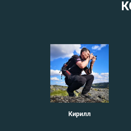
К
Кирилл