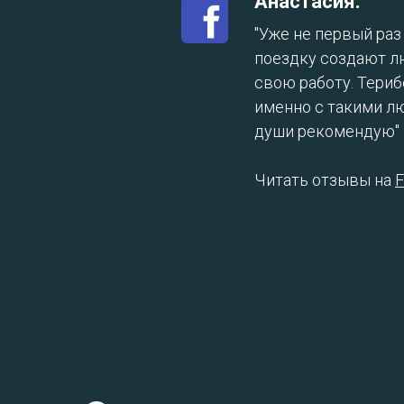
Анастасия:
"Уже не первый ра
поездку создают л
свою работу. Тери
именно с такими люд
души рекомендую"
Читать отзывы на
F