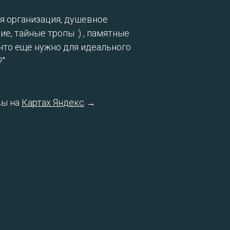
я организация, душевное
е, тайные тропы :) , памятные
.что еще нужно для идеального
?"
вы на
Картах Яндекс
→