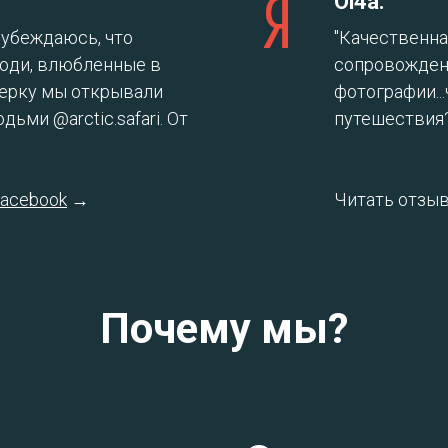
Ol4a:
з убеждаюсь, что
"Качественна
юди, влюбленные в
сопровождени
берку мы открывали
фотографии..
ьми @arctic.safari. От
путешествия
acebook
→
Читать отзы
Почему мы?