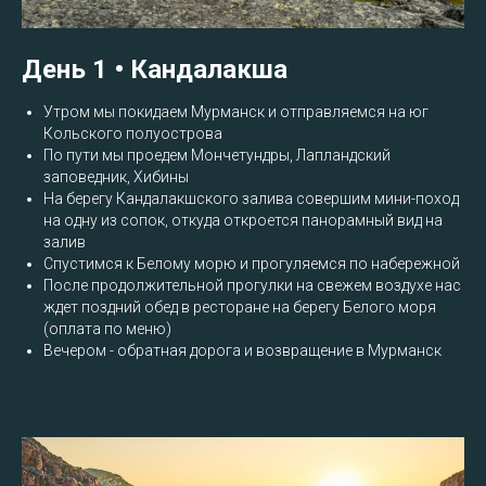
День 1 • Кандалакша
Утром мы покидаем Мурманск и отправляемся на юг
Кольского полуострова
По пути мы проедем Мончетундры, Лапландский
заповедник, Хибины
На берегу Кандалакшского залива совершим мини-поход
на одну из сопок, откуда откроется панорамный вид на
залив
Спустимся к Белому морю и прогуляемся по набережной
После продолжительной прогулки на свежем воздухе нас
ждет поздний обед в ресторане на берегу Белого моря
(оплата по меню)
Вечером - обратная дорога и возвращение в Мурманск