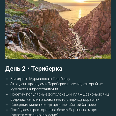
День 2 • Териберка
Выезд из г. Мурманска в Териберку
Этот день проведем в Териберке, поселке, который не
нуждается в представлении
Посетим популярные фотолокации: пляж Драконьих яиц,
водопад, качели на краю земли, кладбище кораблей
Совершим мини-поход к артиллерийской батарее,
Пообедаем в ресторане на берегу Баренцева моря
(оплата отдельно, по меню)